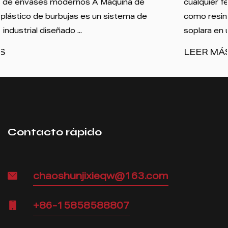
cualquier ferretería, es muy probable que comenz
como resina plástica en bruto, se derritiera y se
soplara en un tubo delgado de película. Ese es...
LEER MÁS
Contacto rápido
chaoshunjixieqw@163.com
+86-15858588807